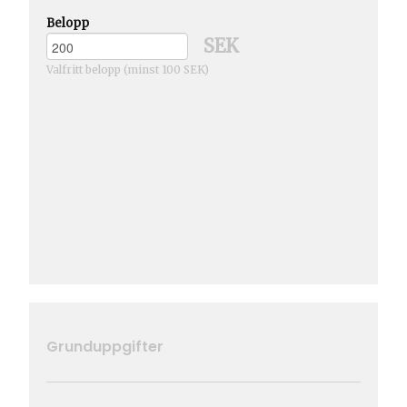
Belopp
SEK
Valfritt belopp (minst 100 SEK)
Grunduppgifter