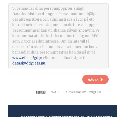
Vi behandlar dina personuppgifter enligt
Dataskyddsförordningen. Personnummer hjälper
oss att registrera och administrera gåvor på ett
korrekt och säkert sätt, men om du inte vill uppge
personnummer kan du skänka gåvan anonymt. Vi
kan komma att skicka information till dig om EFS
som vi tror är i ditt intresse. Om du inte vill få
utskick från oss eller om du vill veta mer om hur vi
behandlar dina personuppgifter kan du gå in på
www.efs.nu/gdpr
eller maila dina frågor till
dataskydd@efs.nu
.
NÄSTA
NGO | PRO
utvecklas av
Bonigi AB
Besöksadress: Heidenstamsgatan 75, 754 27 Uppsala