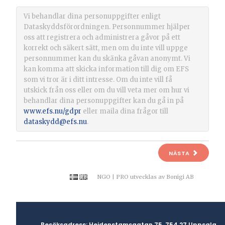
Vi behandlar dina personuppgifter enligt
Dataskyddsförordningen. Personnummer hjälper
oss att registrera och administrera gåvor på ett
korrekt och säkert sätt, men om du inte vill uppge
personnummer kan du skänka gåvan anonymt. Vi
kan komma att skicka information till dig om EFS
som vi tror är i ditt intresse. Om du inte vill få
utskick från oss eller om du vill veta mer om hur vi
behandlar dina personuppgifter kan du gå in på
www.efs.nu/gdpr
eller maila dina frågor till
dataskydd@efs.nu
.
NÄSTA
NGO | PRO
utvecklas av
Bonigi AB
Besöksadress: Heidenstamsgatan 75, 754 27 Uppsala