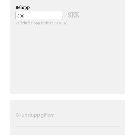
Belopp
SEK
Valfritt belopp (minst 20 SEK)
Grunduppgifter